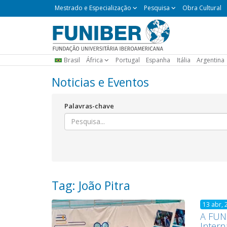
Mestrado
Mestrado e Especialização
Pesquisa
Obra Cultural
e
Especialização
Brasil
África
Portugal
Espanha
Itália
Argentina
Noticias e Eventos
Palavras-chave
Tag: João Pitra
13 abr, 
A FUNI
Intern