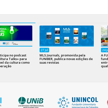
27
jul
24
j
ticipa no podcast
MLS Journals, promovida pela
A FU
tura Talks» para
FUNIBER, publica novas edições de
fund
pel da cultura como
suas revistas
entr
peração
qual