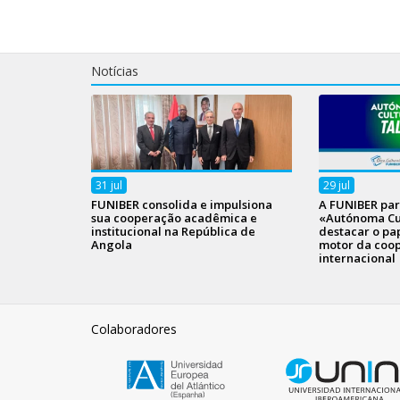
Notícias
31
jul
29
jul
FUNIBER consolida e impulsiona
A FUNIBER par
sua cooperação acadêmica e
«Autónoma Cul
institucional na República de
destacar o pa
Angola
motor da coo
internacional
Colaboradores