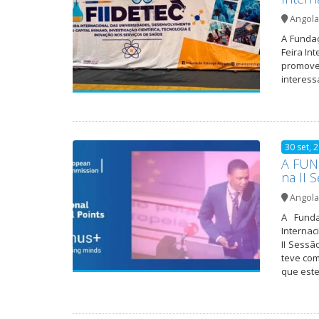
Angola
A Fundaç
Feira In
promover
interess
30 set, 
A FUNI
na II 
Angola
A Funda
Internac
II Sessã
teve com
que este