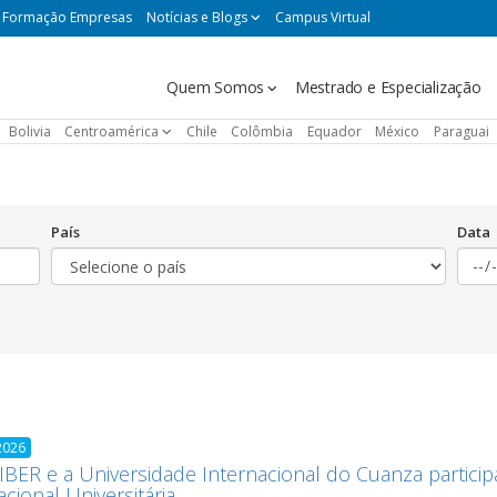
Formação Empresas
Notícias e Blogs
Campus Virtual
Navegación
Quem Somos
Mestrado e Especialização
principal
Bolivia
Centroamérica
Chile
Colômbia
Equador
México
Paraguai
País
Data
2026
BER e a Universidade Internacional do Cuanza particip
acional Universitária