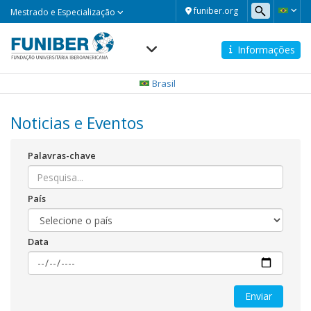
Mestrado
funiber.org
Mestrado e Especialização
e
Especialização
Informações
Navegación
principal
Brasil
Noticias e Eventos
Palavras-chave
País
Data