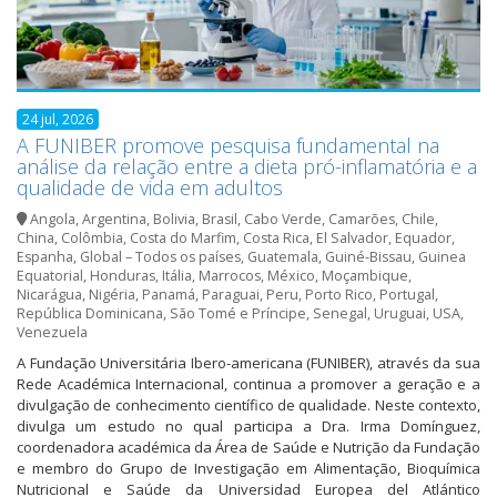
24 jul, 2026
A FUNIBER promove pesquisa fundamental na
análise da relação entre a dieta pró-inflamatória e a
qualidade de vida em adultos
Angola
,
Argentina
,
Bolivia
,
Brasil
,
Cabo Verde
,
Camarões
,
Chile
,
China
,
Colômbia
,
Costa do Marfim
,
Costa Rica
,
El Salvador
,
Equador
,
Espanha
,
Global – Todos os países
,
Guatemala
,
Guiné-Bissau
,
Guinea
Equatorial
,
Honduras
,
Itália
,
Marrocos
,
México
,
Moçambique
,
Nicarágua
,
Nigéria
,
Panamá
,
Paraguai
,
Peru
,
Porto Rico
,
Portugal
,
República Dominicana
,
São Tomé e Príncipe
,
Senegal
,
Uruguai
,
USA
,
Venezuela
A Fundação Universitária Ibero-americana (FUNIBER), através da sua
Rede Académica Internacional, continua a promover a geração e a
divulgação de conhecimento científico de qualidade. Neste contexto,
divulga um estudo no qual participa a Dra. Irma Domínguez,
coordenadora académica da Área de Saúde e Nutrição da Fundação
e membro do Grupo de Investigação em Alimentação, Bioquímica
Nutricional e Saúde da Universidad Europea del Atlántico