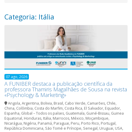
Categoria: Itália
07 ago, 2026
A FUNIBER destaca a publicação científica da
professora Thamiris Magalhães de Sousa na revista
«Psychology & Marketing»
Angola
,
Argentina
,
Bolivia
,
Brasil
,
Cabo Verde
,
Camarões
,
Chile
,
China
,
Colômbia
,
Costa do Marfim
,
Costa Rica
,
El Salvador
,
Equador
,
Espanha
,
Global – Todos os países
,
Guatemala
,
Guiné-Bissau
,
Guinea
Equatorial
,
Honduras
,
Itália
,
Marrocos
,
México
,
Moçambique
,
Nicarágua
,
Nigéria
,
Panamá
,
Paraguai
,
Peru
,
Porto Rico
,
Portugal
,
República Dominicana
,
São Tomé e Príncipe
,
Senegal
,
Uruguai
,
USA
,