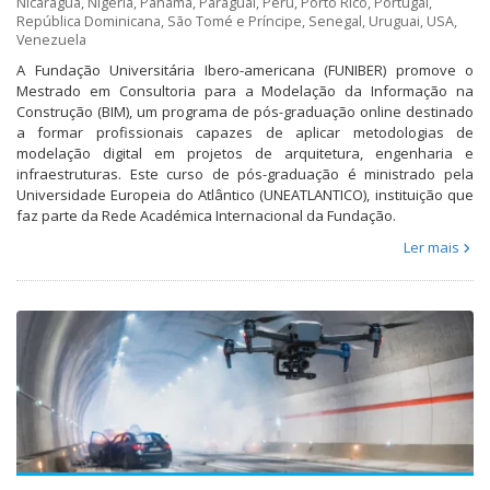
Nicarágua
,
Nigéria
,
Panamá
,
Paraguai
,
Peru
,
Porto Rico
,
Portugal
,
República Dominicana
,
São Tomé e Príncipe
,
Senegal
,
Uruguai
,
USA
,
Venezuela
A Fundação Universitária Ibero-americana (FUNIBER) promove o
Mestrado em Consultoria para a Modelação da Informação na
Construção (BIM), um programa de pós-graduação online destinado
a formar profissionais capazes de aplicar metodologias de
modelação digital em projetos de arquitetura, engenharia e
infraestruturas. Este curso de pós-graduação é ministrado pela
Universidade Europeia do Atlântico (UNEATLANTICO), instituição que
faz parte da Rede Académica Internacional da Fundação.
Ler mais