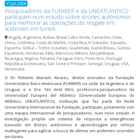
17 jul, 2026
Pesquisadores da FUNIBER e da UNEATLANTICO
participam num estudo sobre drones autónomos
para melhorar as operações de resgate em
acidentes em túneis
Angola
,
Argentina
,
Bolivia
,
Brasil
,
Cabo Verde
,
Camarões
,
Chile
,
China
,
Colômbia
,
Costa do Marfim
,
Costa Rica
,
El Salvador
,
Equador
,
Espanha
,
Global – Todos os países
,
Guatemala
,
Guiné-Bissau
,
Guinea
Equatorial
,
Honduras
,
Itália
,
Marrocos
,
México
,
Moçambique
,
Nicarágua
,
Nigéria
,
Panamá
,
Paraguai
,
Peru
,
Porto Rico
,
Portugal
,
República Dominicana
,
São Tomé e Príncipe
,
Senegal
,
Uruguai
,
USA
,
Venezuela
O Dr. Roberto Marcelo Alvarez, diretor executivo da Fundação
Universitária Ibero-Americana (FUNIBER) na sede da Argentina e do
Uruguai, e a Dra. Yini Airet Miró, professora-pesquisadora da
Universidad Europea del Atlántico (Universidade Europeia do
Atlântico, UNEATLANTICO), instituição que faz parte da Rede
Universitária Internacional da Fundação, participam, juntamente com
uma equipa internacional de pesquisadores, num novo estudo. A
investigação propõe um sistema de resposta a emergências
baseado em drones autónomos e aprendizagem por reforço
multiagente para agilizar a busca de vítimas em acidentes ocorridos
em túneis.