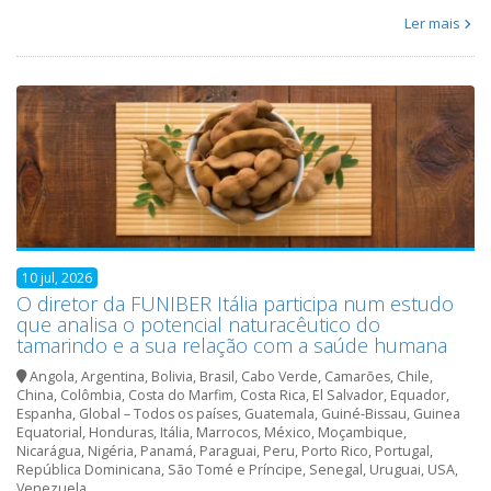
Ler mais
10 jul, 2026
O diretor da FUNIBER Itália participa num estudo
que analisa o potencial naturacêutico do
tamarindo e a sua relação com a saúde humana
Angola
,
Argentina
,
Bolivia
,
Brasil
,
Cabo Verde
,
Camarões
,
Chile
,
China
,
Colômbia
,
Costa do Marfim
,
Costa Rica
,
El Salvador
,
Equador
,
Espanha
,
Global – Todos os países
,
Guatemala
,
Guiné-Bissau
,
Guinea
Equatorial
,
Honduras
,
Itália
,
Marrocos
,
México
,
Moçambique
,
Nicarágua
,
Nigéria
,
Panamá
,
Paraguai
,
Peru
,
Porto Rico
,
Portugal
,
República Dominicana
,
São Tomé e Príncipe
,
Senegal
,
Uruguai
,
USA
,
Venezuela