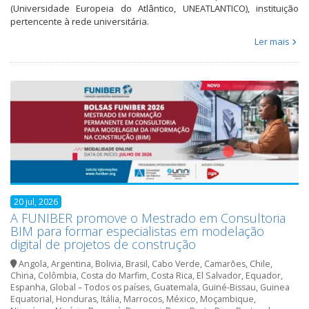
(Universidade Europeia do Atlântico, UNEATLANTICO), instituição
pertencente à rede universitária.
Ler mais
20 jul, 2026
A FUNIBER promove o Mestrado em Consultoria
BIM para formar especialistas em modelação
digital de projetos de construção
Angola
,
Argentina
,
Bolivia
,
Brasil
,
Cabo Verde
,
Camarões
,
Chile
,
China
,
Colômbia
,
Costa do Marfim
,
Costa Rica
,
El Salvador
,
Equador
,
Espanha
,
Global – Todos os países
,
Guatemala
,
Guiné-Bissau
,
Guinea
Equatorial
,
Honduras
,
Itália
,
Marrocos
,
México
,
Moçambique
,