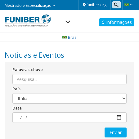
Mestrado
funiber.org
Mestrado e Especialização
e
Especialização
Informações
Navegación
principal
Brasil
Noticias e Eventos
Palavras-chave
País
Data