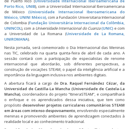
de Puerto Rico (
Universidade Internacional Iberoamericana de
Porto Rico, UNIB
), com a Universidad Internacional Iberoamericana
de México
(Universidade Internacional Iberoamericana do
México, UNINI México)
, com a Fundación Universitaria Internacional
de Colombia (
Fundação Universitária Internacional da Colômbia,
UNINCOL
), com a
Universidade Internacional do Cuanza
(UNIC)
e com
a Universidad de La Romana (
Universidade de La Romana,
UNIROMANA
).
Nesta jornada, será comemorado o Dia Internacional das Meninas
nas TIC, celebrado na quarta quinta-feira de abril de cada ano. A
sessão contará com a participação de especialistas de renome
internacional que abordarão, sob diferentes perspectivas, a
construção de vocações STEAM, o papel da inteligência artificial e a
importância da linguagem inclusiva nos ambientes digitais.
A abertura ficará a cargo de
Dra. Raquel Fernández Cézar, da
Universidad de Castilla-La Mancha (Universidade de Castela-La
Mancha)
, coordenadora do projeto “ItineraSTEAM”, e compartilhará
o enfoque e os aprendizados dessa iniciativa, que tem como
propósito
desenvolver projetos curriculares comunitários STEAM
em áreas com intenso despovoamento
, envolvendo especialmente
meninas e promovendo ambientes de aprendizagem conectados à
realidade local e ao conhecimento tradicional.