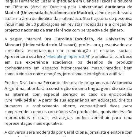
Raquel Fernández Cézar é graduada em Ciências Físicas e doutora
em Ciências (área de Química) pela
Universidad Autónoma de
Madrid (Universidade Autônoma de Madrid)
, além de professora
titular na área de didática da matemática. Sua trajetória de pesquisa
inclui mais de 50 publicações em revistas indexadas e a direção de
projetos nacionais de transferência com perspectiva de gênero.
A seguir, intervirá
Dra. Carolina Escudero, da University of
Missouri (Universidade do Missouri)
, professora, pesquisadora e
consultora especializada em comunicação e estudos sociais.
Apresentará seu livro “
Mediating Imperfect AI
” e analisará, com base
em sua experiência acadêmica, os desafios de produzir
conhecimento em espaços historicamente masculinizados, bem
como o vínculo entre emoções, jornalismo e inteligência artificial.
Por fim,
Dra. Luisina Ferrante
, diretora de programas da
Wikimedia
Argentina
, abordará a
construção de uma linguagem não sexista
na Internet
, com especial atenção ao caso da enciclopédia
livre
“Wikipédia”
. A partir de sua experiência em educação, direitos
humanos e conhecimento aberto, compartilhará dicas para
compreender como os conteúdos são produzidos, quais vieses são
reproduzidos e quais estratégias podem contribuir para uma
representação mais equitativa.
A conversa será moderada por
Carol Olona
, jornalista e editora com