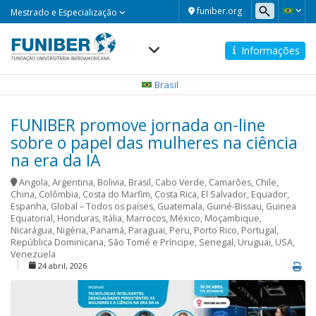
Mestrado
funiber.org
Mestrado e Especialização
e
Especialização
Informações
Navegación
principal
Brasil
FUNIBER promove jornada on-line
sobre o papel das mulheres na ciência
na era da IA
Angola
,
Argentina
,
Bolivia
,
Brasil
,
Cabo Verde
,
Camarões
,
Chile
,
China
,
Colômbia
,
Costa do Marfim
,
Costa Rica
,
El Salvador
,
Equador
,
Espanha
,
Global – Todos os países
,
Guatemala
,
Guiné-Bissau
,
Guinea
Equatorial
,
Honduras
,
Itália
,
Marrocos
,
México
,
Moçambique
,
Nicarágua
,
Nigéria
,
Panamá
,
Paraguai
,
Peru
,
Porto Rico
,
Portugal
,
República Dominicana
,
São Tomé e Príncipe
,
Senegal
,
Uruguai
,
USA
,
Venezuela
24 abril, 2026