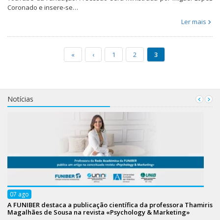
Coronado e insere-se…
Ler mais
«
‹
1
2
3
Notícias
07
ago
A FUNIBER destaca a publicação científica da professora Thamiris
Magalhães de Sousa na revista «Psychology & Marketing»