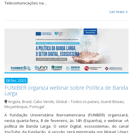
Telecomunicações na…
Ler mais
08 fev, 2023
FUNIBER organiza webinar sobre Política de Banda
Larga
Angola
,
Brasil
,
Cabo Verde
,
Global – Todos os países
,
Guiné-Bissau
,
Moçambique
,
Portugal
A Fundação Universitária Iberoamericana (FUNIBER) organizará,
nesta quarta-feira, 8 de fevereiro, às 14h (Espanha), o webinar «A
política de Banda Larga. O setor Digital, ecossistema», do canal
YouTube da Fundação. A sessão será ministrada por Miguel López