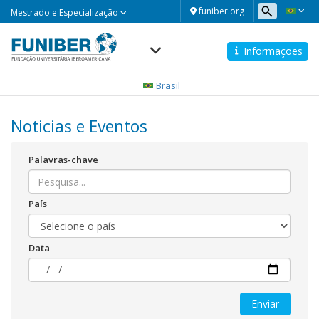
Mestrado
funiber.org
Mestrado e Especialização
e
Especialização
Informações
Navegación
principal
Brasil
Noticias e Eventos
Palavras-chave
País
Data