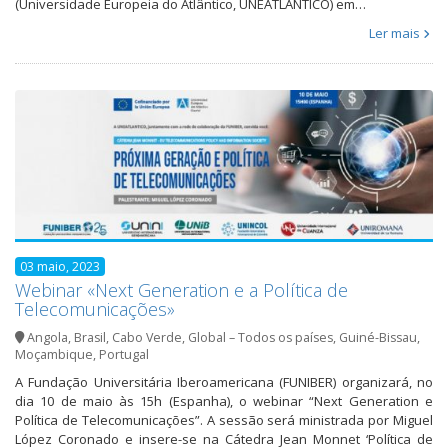
(Universidade Europeia do Atlântico, UNEATLANTICO) em…
Ler mais
03 maio, 2023
Webinar «Next Generation e a Política de
Telecomunicações»
Angola
,
Brasil
,
Cabo Verde
,
Global – Todos os países
,
Guiné-Bissau
,
Moçambique
,
Portugal
A Fundação Universitária Iberoamericana (FUNIBER) organizará, no
dia 10 de maio às 15h (Espanha), o webinar “Next Generation e
Política de Telecomunicações”. A sessão será ministrada por Miguel
López Coronado e insere-se na Cátedra Jean Monnet ‘Política de