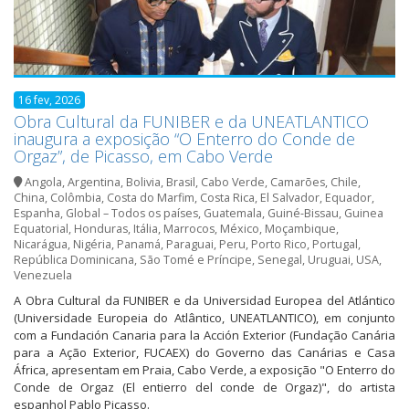
16 fev, 2026
Obra Cultural da FUNIBER e da UNEATLANTICO
inaugura a exposição “O Enterro do Conde de
Orgaz”, de Picasso, em Cabo Verde
Angola
,
Argentina
,
Bolivia
,
Brasil
,
Cabo Verde
,
Camarões
,
Chile
,
China
,
Colômbia
,
Costa do Marfim
,
Costa Rica
,
El Salvador
,
Equador
,
Espanha
,
Global – Todos os países
,
Guatemala
,
Guiné-Bissau
,
Guinea
Equatorial
,
Honduras
,
Itália
,
Marrocos
,
México
,
Moçambique
,
Nicarágua
,
Nigéria
,
Panamá
,
Paraguai
,
Peru
,
Porto Rico
,
Portugal
,
República Dominicana
,
São Tomé e Príncipe
,
Senegal
,
Uruguai
,
USA
,
Venezuela
A Obra Cultural da FUNIBER e da Universidad Europea del Atlántico
(Universidade Europeia do Atlântico, UNEATLANTICO), em conjunto
com a Fundación Canaria para la Acción Exterior (Fundação Canária
para a Ação Exterior, FUCAEX) do Governo das Canárias e Casa
África, apresentam em Praia, Cabo Verde, a exposição "O Enterro do
Conde de Orgaz (El entierro del conde de Orgaz)", do artista
espanhol Pablo Picasso.