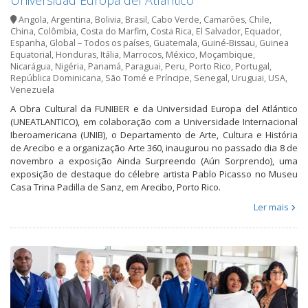
Angola
,
Argentina
,
Bolivia
,
Brasil
,
Cabo Verde
,
Camarões
,
Chile
,
China
,
Colômbia
,
Costa do Marfim
,
Costa Rica
,
El Salvador
,
Equador
,
Espanha
,
Global – Todos os países
,
Guatemala
,
Guiné-Bissau
,
Guinea
Equatorial
,
Honduras
,
Itália
,
Marrocos
,
México
,
Moçambique
,
Nicarágua
,
Nigéria
,
Panamá
,
Paraguai
,
Peru
,
Porto Rico
,
Portugal
,
República Dominicana
,
São Tomé e Príncipe
,
Senegal
,
Uruguai
,
USA
,
Venezuela
A Obra Cultural da FUNIBER e da Universidad Europa del Atlántico
(UNEATLANTICO), em colaboração com a Universidade Internacional
Iberoamericana (UNIB), o Departamento de Arte, Cultura e História
de Arecibo e a organização Arte 360, inaugurou no passado dia 8 de
novembro a exposição Ainda Surpreendo (Aún Sorprendo), uma
exposição de destaque do célebre artista Pablo Picasso no Museu
Casa Trina Padilla de Sanz, em Arecibo, Porto Rico.
Ler mais