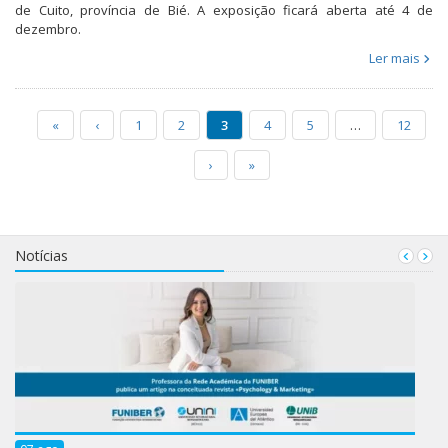
de Cuito, província de Bié. A exposição ficará aberta até 4 de
dezembro.
Ler mais
«
‹
1
2
3
4
5
…
12
›
»
Notícias