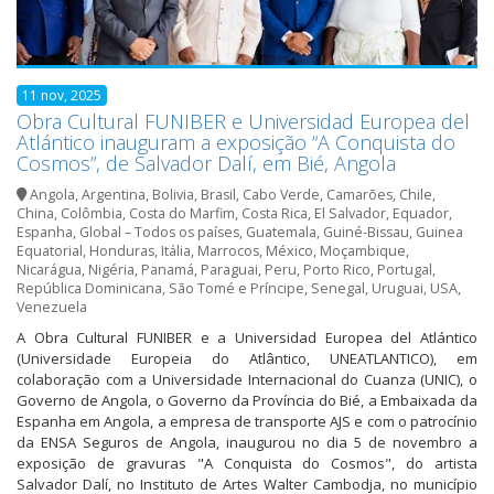
11 nov, 2025
Obra Cultural FUNIBER e Universidad Europea del
Atlántico inauguram a exposição “A Conquista do
Cosmos”, de Salvador Dalí, em Bié, Angola
Angola
,
Argentina
,
Bolivia
,
Brasil
,
Cabo Verde
,
Camarões
,
Chile
,
China
,
Colômbia
,
Costa do Marfim
,
Costa Rica
,
El Salvador
,
Equador
,
Espanha
,
Global – Todos os países
,
Guatemala
,
Guiné-Bissau
,
Guinea
Equatorial
,
Honduras
,
Itália
,
Marrocos
,
México
,
Moçambique
,
Nicarágua
,
Nigéria
,
Panamá
,
Paraguai
,
Peru
,
Porto Rico
,
Portugal
,
República Dominicana
,
São Tomé e Príncipe
,
Senegal
,
Uruguai
,
USA
,
Venezuela
A Obra Cultural FUNIBER e a Universidad Europea del Atlántico
(Universidade Europeia do Atlântico, UNEATLANTICO), em
colaboração com a Universidade Internacional do Cuanza (UNIC), o
Governo de Angola, o Governo da Província do Bié, a Embaixada da
Espanha em Angola, a empresa de transporte AJS e com o patrocínio
da ENSA Seguros de Angola, inaugurou no dia 5 de novembro a
exposição de gravuras "A Conquista do Cosmos", do artista
Salvador Dalí, no Instituto de Artes Walter Cambodja, no município