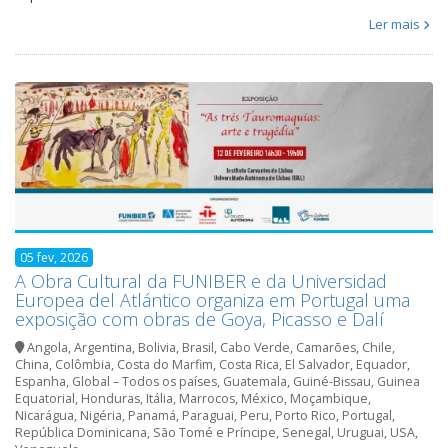
Ler mais
05 fev, 2026
A Obra Cultural da FUNIBER e da Universidad
Europea del Atlántico organiza em Portugal uma
exposição com obras de Goya, Picasso e Dalí
Angola
,
Argentina
,
Bolivia
,
Brasil
,
Cabo Verde
,
Camarões
,
Chile
,
China
,
Colômbia
,
Costa do Marfim
,
Costa Rica
,
El Salvador
,
Equador
,
Espanha
,
Global – Todos os países
,
Guatemala
,
Guiné-Bissau
,
Guinea
Equatorial
,
Honduras
,
Itália
,
Marrocos
,
México
,
Moçambique
,
Nicarágua
,
Nigéria
,
Panamá
,
Paraguai
,
Peru
,
Porto Rico
,
Portugal
,
República Dominicana
,
São Tomé e Príncipe
,
Senegal
,
Uruguai
,
USA
,