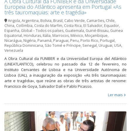
A Obra Cultural da FUNIBER e da Universidade
Europeia do Atlântico apresenta em Portugal «As
três tauromaquias: arte e tragédia»
Angola
,
Argentina
,
Bolivia
,
Brasil
,
Cabo Verde
,
Camarões
,
Chile
,
China
,
Colômbia
,
Costa do Marfim
,
Costa Rica
,
El Salvador
,
Equador
,
Espanha
,
Global – Todos os países
,
Guatemala
,
Guiné-Bissau
,
Guinea
Equatorial
,
Honduras
,
Itália
,
Marrocos
,
México
,
Moçambique
,
Nicarágua
,
Nigéria
,
Panamá
,
Paraguai
,
Peru
,
Porto Rico
,
Portugal
,
República Dominicana
,
São Tomé e Príncipe
,
Senegal
,
Uruguai
,
USA
,
Venezuela
A Obra Cultural da FUNIBER e da Universidad Europa del Atlántico
(UNEATLANTICO), celebrou no passado dia 12 de fevereiro, no
Instituto Cervantes de Lisboa e na Universidade Autónoma de
Lisboa (UAL), a inauguração da exposição «As três tauromaquias:
arte e tragédia», que reúne as obras de três artistas de renome:
Francisco de Goya, Salvador Dalí e Pablo Picasso.
Ler mais