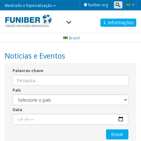
Mestrado
funiber.org
Mestrado e Especialização
e
Especialização
Informações
Navegación
principal
Brasil
Noticias e Eventos
Palavras-chave
País
Data