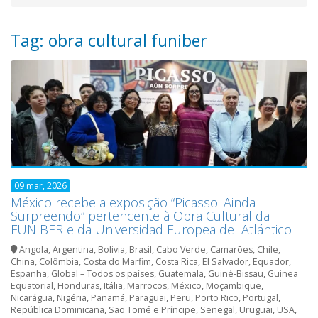
Tag: obra cultural funiber
09 mar, 2026
México recebe a exposição “Picasso: Ainda
Surpreendo” pertencente à Obra Cultural da
FUNIBER e da Universidad Europea del Atlántico
Angola
,
Argentina
,
Bolivia
,
Brasil
,
Cabo Verde
,
Camarões
,
Chile
,
China
,
Colômbia
,
Costa do Marfim
,
Costa Rica
,
El Salvador
,
Equador
,
Espanha
,
Global – Todos os países
,
Guatemala
,
Guiné-Bissau
,
Guinea
Equatorial
,
Honduras
,
Itália
,
Marrocos
,
México
,
Moçambique
,
Nicarágua
,
Nigéria
,
Panamá
,
Paraguai
,
Peru
,
Porto Rico
,
Portugal
,
República Dominicana
,
São Tomé e Príncipe
,
Senegal
,
Uruguai
,
USA
,