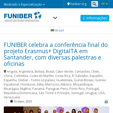
Mestrado
funiber.org
Mestrado e Especialização
e
Especialização
Informações
Navegación
principal
Brasil
FUNIBER celebra a conferência final do
projeto Erasmus+ DigitalTA em
Santander, com diversas palestras e
oficinas
Angola
,
Argentina
,
Bolivia
,
Brasil
,
Cabo Verde
,
Camarões
,
Chile
,
China
,
Colômbia
,
Costa do Marfim
,
Costa Rica
,
El Salvador
,
Equador
,
Espanha
,
Global – Todos os países
,
Guatemala
,
Guiné-Bissau
,
Guinea
Equatorial
,
Honduras
,
Itália
,
Marrocos
,
México
,
Moçambique
,
Nicarágua
,
Nigéria
,
Panamá
,
Paraguai
,
Peru
,
Porto Rico
,
Portugal
,
República Dominicana
,
São Tomé e Príncipe
,
Senegal
,
Uruguai
,
USA
,
Venezuela
16 maio, 2025