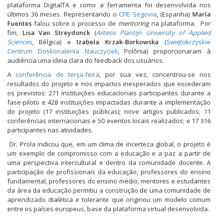
plataforma DigitalTA e como a ferramenta foi desenvolvida nos
últimos 36 meses. Representando o
CFIE Segovia
, (Espanha)
María
Fuentes
falou sobre o processo de
mentoring
na plataforma. Por
fim,
Lisa Van Streydonck
(
Artesis Plantijn University of Applied
Sciences
, Bélgica) e
Izabela Krzak-Borkowska
(
Swiętokrzyskie
Centrum Doskonalenia Nauczycieli
, Polônia) proporcionaram à
audiência uma ideia clara do feedback dos usuários.
A
conferência de terça-feira
, por sua vez, concentrou-se nos
resultados do projeto e nos impactos inesperados que excederam
os previstos: 271 instituições educacionais participantes durante a
fase-piloto e 428 instituições impactadas durante a implementação
do projeto (17 instituições públicas); nove artigos publicados; 11
conferências internacionais e 50 eventos locais realizados; e 17 316
participantes nas atividades.
Dr. Prola indicou que, em um clima de incerteza global, o projeto é
um exemplo de compromisso com a educação e a paz a partir de
uma perspectiva intercultural e dentro da comunidade docente. A
participação de profissionais da educação, professores do ensino
fundamental, professores do ensino médio, mentores e estudantes
da área da educação permitiu a construção de uma comunidade de
aprendizado dialética e tolerante que originou um modelo comum
entre os países europeus, base da plataforma virtual desenvolvida.