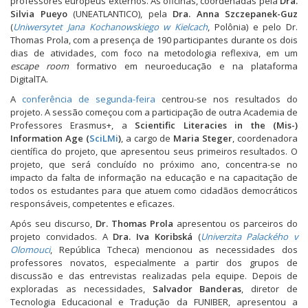
professores europeus externos. As oficinas, coordenadas pela
Dra.
Silvia Pueyo
(UNEATLANTICO), pela
Dra. Anna Szczepanek-Guz
(
Uniwersytet Jana Kochanowskiego w Kielcach
, Polônia) e pelo Dr.
Thomas Prola, com a presença de 190 participantes durante os dois
dias de atividades, com foco na metodologia reflexiva, em um
escape room
formativo em neuroeducação e na plataforma
DigitalTA.
A
conferência de segunda-feira
centrou-se nos resultados do
projeto. A sessão começou com a participação de outra Academia de
Professores Erasmus+, a
Scientific Literacies in the (Mis-)
Information Age (
SciLMi
)
, a cargo de
Maria Steger
, coordenadora
científica do projeto, que apresentou seus primeiros resultados. O
projeto, que será concluído no próximo ano, concentra-se no
impacto da falta de informação na educação e na capacitação de
todos os estudantes para que atuem como cidadãos democráticos
responsáveis, competentes e eficazes.
Após seu discurso,
Dr. Thomas Prola
apresentou os parceiros do
projeto convidados. A
Dra. Iva Koribská
(
Univerzita Palackého v
Olomouci
, República Tcheca) mencionou as necessidades dos
professores novatos, especialmente a partir dos grupos de
discussão e das entrevistas realizadas pela equipe. Depois de
exploradas as necessidades,
Salvador Banderas
, diretor de
Tecnologia Educacional e Tradução da FUNIBER, apresentou a