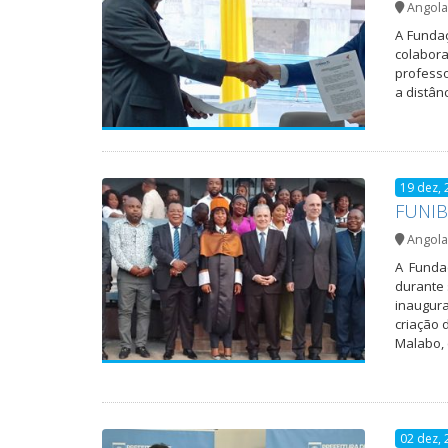
Angola
A Fundaç
colabora
professo
a distân
19 dez, 
FUNIBE
Angola
A Funda
durante 
inaugura
criação 
Malabo, 
02 dez, 