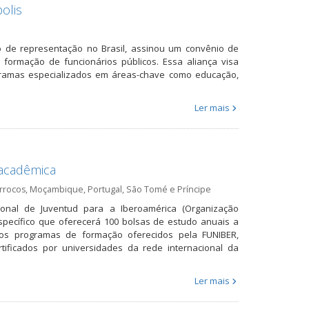
olis
io de representação no Brasil, assinou um convênio de
a formação de funcionários públicos. Essa aliança visa
gramas especializados em áreas-chave como educação,
Ler mais
acadêmica
rrocos
,
Moçambique
,
Portugal
,
São Tomé e Príncipe
ional de Juventud para a Iberoamérica (Organização
específico que oferecerá 100 bolsas de estudo anuais a
 os programas de formação oferecidos pela FUNIBER,
tificados por universidades da rede internacional da
Ler mais