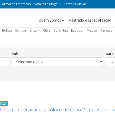
Formação Empresas
Notícias e Blogs
Campus Virtual
Navegación
Quem Somos
Mestrado e Especialização
principal
Bolivia
Centroamérica
Chile
Colômbia
Equador
México
Paraguai
País
Data
 2025
ER e a Universidade Lusófona de Cabo Verde assinam 