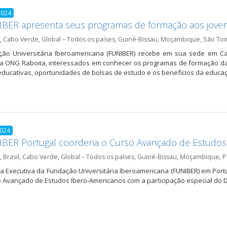
2024
IBER apresenta seus programas de formação aos jove
,
Cabo Verde
,
Global – Todos os países
,
Guiné-Bissau
,
Moçambique
,
São Tom
ção Universitária Iberoamericana (FUNIBER) recebe em sua sede em Ca
a ONG Raboita, interessados em conhecer os programas de formação da 
ducativas, oportunidades de bolsas de estudo e os benefícios da educaçã
2024
IBER Portugal coordena o Curso Avançado de Estudos
,
Brasil
,
Cabo Verde
,
Global – Todos os países
,
Guiné-Bissau
,
Moçambique
,
P
ra Executiva da Fundação Universitária Iberoamericana (FUNIBER) em Port
 Avançado de Estudos Ibero-Americanos com a participação especial do Dir