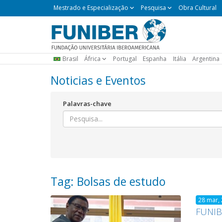
Mestrado
Mestrado e Especialização
Pesquisa
Obra Cultural
e
Especialização
Brasil
África
Portugal
Espanha
Itália
Argentina
Noticias e Eventos
Palavras-chave
Tag: Bolsas de estudo
28 mar,
FUNIB