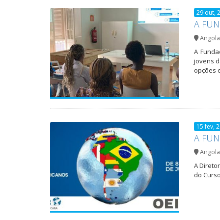
29 out, 
A FUN
Angola
A Funda
jovens d
opções e
15 fev, 
A FUN
Angola
A Direto
do Curso