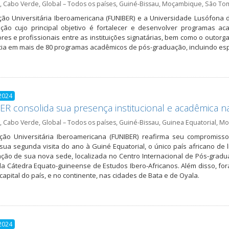
,
Cabo Verde
,
Global – Todos os países
,
Guiné-Bissau
,
Moçambique
,
São Tom
ão Universitária Iberoamericana (FUNIBER) e a Universidade Lusófona
ção cujo principal objetivo é fortalecer e desenvolver programas aca
res e profissionais entre as instituições signatárias, bem como o outo
cia em mais de 80 programas acadêmicos de pós-graduação, incluindo es
2024
R consolida sua presença institucional e acadêmica na
,
Cabo Verde
,
Global – Todos os países
,
Guiné-Bissau
,
Guinea Equatorial
,
Mo
ção Universitária Iberoamericana (FUNIBER) reafirma seu compromiss
sua segunda visita do ano à Guiné Equatorial, o único país africano de lí
ção de sua nova sede, localizada no Centro Internacional de Pós-gradua
da Cátedra Equato-guineense de Estudos Ibero-Africanos. Além disso, for
capital do país, e no continente, nas cidades de Bata e de Oyala.
2024