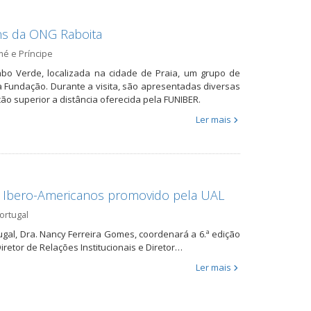
ns da ONG Raboita
é e Príncipe
bo Verde, localizada na cidade de Praia, um grupo de
Fundação. Durante a visita, são apresentadas diversas
o superior a distância oferecida pela FUNIBER.
Ler mais
 Ibero-Americanos promovido pela UAL
ortugal
ugal, Dra. Nancy Ferreira Gomes, coordenará a 6.ª edição
etor de Relações Institucionais e Diretor…
Ler mais