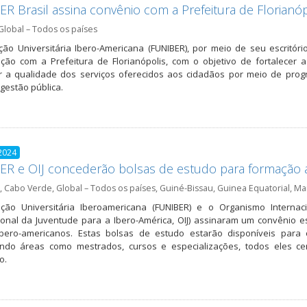
R Brasil assina convênio com a Prefeitura de Florianóp
Global – Todos os países
ão Universitária Ibero-Americana (FUNIBER), por meio de seu escritór
ção com a Prefeitura de Florianópolis, com o objetivo de fortalecer 
r a qualidade dos serviços oferecidos aos cidadãos por meio de pro
gestão pública.
2024
ER e OIJ concederão bolsas de estudo para formação 
,
Cabo Verde
,
Global – Todos os países
,
Guiné-Bissau
,
Guinea Equatorial
,
Ma
ção Universitária Iberoamericana (FUNIBER) e o Organismo Internac
ional da Juventude para a Ibero-América, OIJ) assinaram um convênio 
ibero-americanos. Estas bolsas de estudo estarão disponíveis para
ndo áreas como mestrados, cursos e especializações, todos eles cer
o.