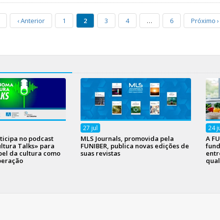
‹
Anterior
1
2
3
4
…
6
Próximo
›
27
jul
24
j
ticipa no podcast
MLS Journals, promovida pela
A FU
tura Talks» para
FUNIBER, publica novas edições de
fund
pel da cultura como
suas revistas
entr
peração
qual