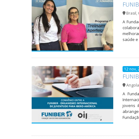
FUNIBE
Brasil
,
A Fundaç
colabora
melhora
saúde e 
12 nov, 
FUNIB
Angola
A Funda
Internac
jovens 
abrange
Fundaçã