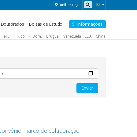
funiber.org
Doutorados
Bolsas de Estudo
Informações
Peru
P. Rico
R. Dom.
Uruguai
Venezuela
EUA
China
convênio-marco de colaboração