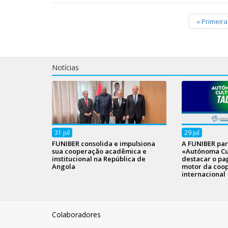
«
Primeira
Notícias
31
jul
29
jul
FUNIBER consolida e impulsiona
A FUNIBER par
sua cooperação acadêmica e
«Autónoma Cul
institucional na República de
destacar o pa
Angola
motor da coo
internacional
Colaboradores