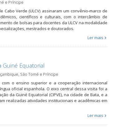
é e Príncipe
 de Cabo Verde (ULCV) assinaram um convênio-marco de
dêmicos, científicos e culturais, com o intercâmbio de
rgamento de bolsas para docentes da ULCV na modalidade
pecializações, mestrados e doutorados.
Ler mais
 Guiné Equatorial
çambique
,
São Tomé e Príncipe
o com o ensino superior e a cooperação internacional
ngua oficial espanhola. O eixo central dessa visita foi a
ção da Guiné Equatorial (CIPVE), na cidade de Bata, e a
am realizadas atividades institucionais e acadêmicas em
Ler mais