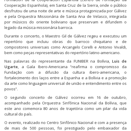
Cooperação Espanhola), em Santa Cruz de la Sierra, onde o público
desfrutou de uma noite de arte e música protagonizada por Gálvez
e pela Orquestra Missionária de Santa Ana de Velasco, integrada
por músicos do oriente boliviano que preservam e difundem o
legado da música missionária barroca.
Durante o concerto, o Maestro Gil de Gálvez regeu e executou um
repertório que incluiu obras do barroco chiquitano e de
compositores universais como Arcangelo Corelli e Antonio Vivaldi,
bem como peças representativas do repertório latino-americano.
Nas palavras do representante da FUNIBER na Bolívia,
Luis de
Ugarte
, a Gala Ibero-Americana “reafirma o compromisso da
Fundação com a difusão da cultura ibero-americana, o
fortalecimento dos laços entre a Espanha e a Bolívia e a promoção
da arte como linguagem universal de união e entendimento entre os
povos”.
O segundo concerto de Gálvez ocorreu em 16 de outubro,
acompanhado pela Orquestra Sinfônica Nacional da Bolívia, que
este ano comemora 80 anos de trajetória como um pilar da vida
cultural do país.
O evento, realizado no Centro Sinfônico Nacional e com a presença
de mais de 500 pessoas, foi prestigiado pelo embaixador da