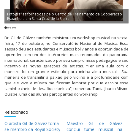
Fotografias fornecidas pelo Centro de Treinamento da Cooperação
Espanhola em Santa Cruz de la Sierra
E
Dr. Gil de Gálvez também ministrou um workshop musical na sexta-
feira, 17 de outubro, no Conservatório Nacional de Música. Essa
sessão deu aos estudantes e músicos bolivianos a oportunidade de
aprender com um dos intérpretes mais renomados do panorama
internacional, caracterizado por seu compromisso pedagógico e seu
incentivo às novas gerações de artistas. “Ter uma aula com o
maestro foi um grande estímulo para minha alma musical. Sua
maneira de transmitir a paixão pelo violino e a profundidade com
que ele vive a música me fizeram lembrar por que escolhi esse
caminho cheio de desafios e beleza”, comentou Tamia Jhanin Misme
Quispe, uma das alunas participantes do workshop.
Relacionado
O artista Gil de Gálvez torna-
Maestro Gil de Gálvez
se membro da Royal Society
conclui turnê musical na