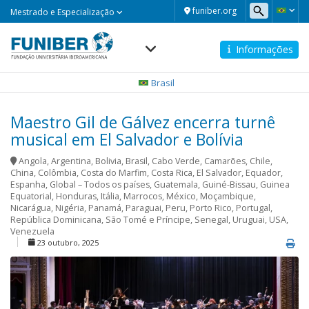
Mestrado
funiber.org
Mestrado e Especialização
e
Especialização
Informações
Navegación
principal
Brasil
Maestro Gil de Gálvez encerra turnê
musical em El Salvador e Bolívia
Angola
,
Argentina
,
Bolivia
,
Brasil
,
Cabo Verde
,
Camarões
,
Chile
,
China
,
Colômbia
,
Costa do Marfim
,
Costa Rica
,
El Salvador
,
Equador
,
Espanha
,
Global – Todos os países
,
Guatemala
,
Guiné-Bissau
,
Guinea
Equatorial
,
Honduras
,
Itália
,
Marrocos
,
México
,
Moçambique
,
Nicarágua
,
Nigéria
,
Panamá
,
Paraguai
,
Peru
,
Porto Rico
,
Portugal
,
República Dominicana
,
São Tomé e Príncipe
,
Senegal
,
Uruguai
,
USA
,
Venezuela
23 outubro, 2025