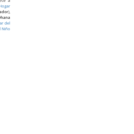
ece a
Hogar
ador
),
hana
ar del
l Niño