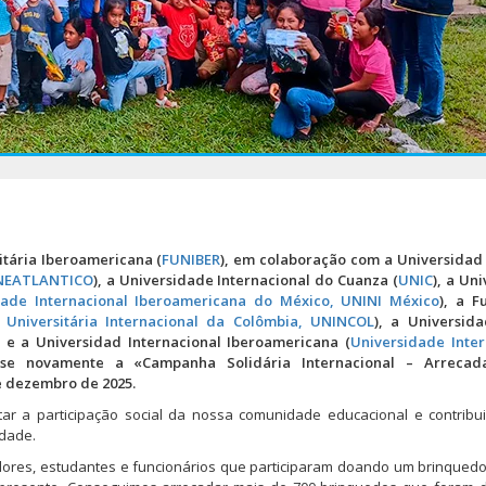
itária Iberoamericana (
FUNIBER
), em colaboração com a Universidad
NEATLANTICO
), a Universidade Internacional do Cuanza (
UNIC
), a Un
dade Internacional Iberoamericana do México, UNINI México
), a F
 Universitária Internacional da Colômbia, UNINCOL
), a Universid
) e a Universidad Internacional Iberoamericana (
Universidade Inter
u-se novamente a «Campanha Solidária Internacional – Arreca
e dezembro de 2025.
r a participação social da nossa comunidade educacional e contribui
idade.
res, estudantes e funcionários que participaram doando um brinquedo,