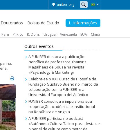
funiber.org
Doutorados
Bolsas de Estudo
Informações
Peru
P. Rico
R. Dom.
Uruguai
Venezuela
EUA
China
Outros eventos
A FUNIBER destaca a publicação
científica da professora Thamiris
spanha
,
Magalhães de Sousa na revista
éria
,
«Psychology & Marketing»
Celebra-se o XXII Curso de Filosofia da
Fundação Gustavo Bueno no marco da
colaboração com a FUNIBER e a
Universidad Europea del Atlántico
FUNIBER consolida e impulsiona sua
cooperação acadêmica e institucional
na República de Angola
A FUNIBER participa no podcast
«Autónoma Cultura Talks» para destacar
o papel da cultura como motor da