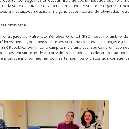
á presente. Conseguimos arrecadar mais de 700 brinquedos que foram 
pa. Cada sede da FUNIBER e cada universidade de sua rede organizou loc
s a instituições sociais, em alguns casos realizando atividades recr
ica Dominicana:
 entregues ao Patronato Benéfico Oriental (PBO), que, no âmbito de
Líderes Juvenis’, desenvolvem ações solidárias voltadas a crianças e jov
NIBER República Dominicana cumpre, mais uma vez, seu compromisso soc
pessoas em situação de maior vulnerabilidade, considerando não ape
que promovem o conhecimento, mas também os projetos que conscienti