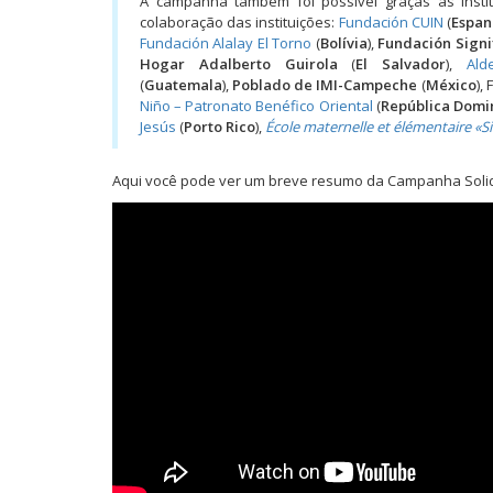
A campanha também foi possível graças às insti
colaboração das instituições:
Fundación CUIN
(
Espan
Fundación Alalay El Torno
(
Bolívia
),
Fundación Signi
Hogar Adalberto Guirola
(
El Salvador
),
Ald
(
Guatemala
),
Poblado de IMI-Campeche
(
México
),
Niño – Patronato Benéfico Oriental
(
República Domi
Jesús
(
Porto Rico
),
École maternelle et élémentaire «S
Aqui você pode ver um breve resumo da Campanha Solidá