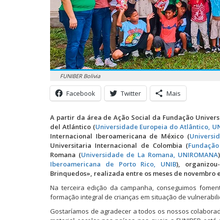
FUNIBER Bolivia
Facebook
Twitter
Mais
A partir da área de Ação Social da Fundação Univers
del Atlántico (
Universidade Europeia do Atlântico,
U
Internacional Iberoamericana de México (
Universi
Universitaria Internacional de Colombia (
Fundação
Romana (
Universidade de La Romana, UNIROMANA
Iberoamericana de Porto Rico, UNIB
), organizo
Brinquedos», realizada entre os meses de novembro 
Na terceira edição da campanha, conseguimos fomenta
formação integral de crianças em situação de vulnerabil
Gostaríamos de agradecer a todos os nossos colaborado