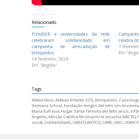
Relacionado
FUNIBER e universidades da rede
Campanha
celebraram solidariedade em
celebra d
campanha de arrecadação de
7 fevereir
brinquedos
Em "Ango
14 fevereiro, 2024
Em "Angola"
Tags
Aldeia Nissi
,
Aldeias Infantis SOS
,
brinquedos
,
Casa Hoga
Sirimana School
,
Fundação Amigos del niño con leucemia 
María Eufrasia
,
Hogar Santa Teresita del Niño Jesús
,
infâ
Ángeles
,
Missão Católica Mi corazón te escucha (MICTE)
,
social
,
solidariedade
,
UNEATLANTICO
,
UNIB
,
UNIC
,
UNINCO