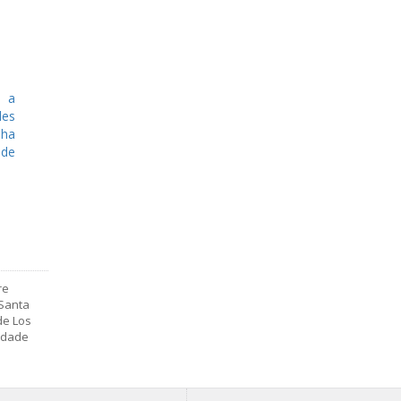
, a
es
nha
 de
re
Santa
de Los
idade