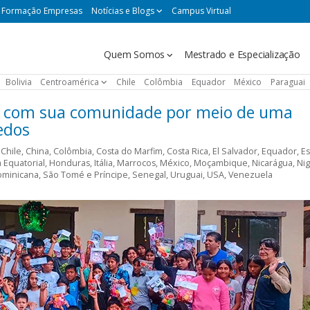
Formação Empresas
Notícias e Blogs
Campus Virtual
Navegación
Quem Somos
Mestrado e Especialização
principal
Bolivia
Centroamérica
Chile
Colômbia
Equador
México
Paraguai
de com sua comunidade por meio de uma
edos
,
Chile
,
China
,
Colômbia
,
Costa do Marfim
,
Costa Rica
,
El Salvador
,
Equador
,
E
 Equatorial
,
Honduras
,
Itália
,
Marrocos
,
México
,
Moçambique
,
Nicarágua
,
Nig
ominicana
,
São Tomé e Príncipe
,
Senegal
,
Uruguai
,
USA
,
Venezuela