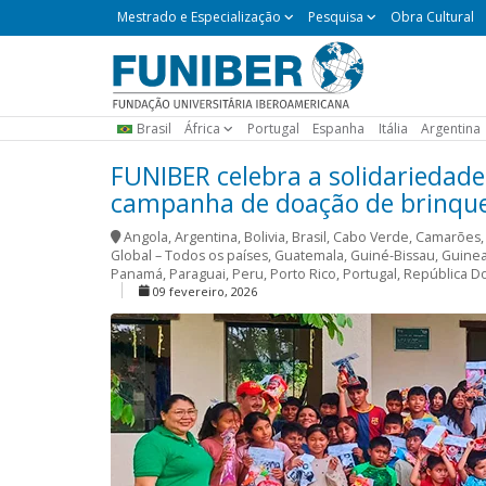
Mestrado
Mestrado e Especialização
Pesquisa
Obra Cultural
e
Especialização
Brasil
África
Portugal
Espanha
Itália
Argentina
FUNIBER celebra a solidarieda
campanha de doação de brinqu
Angola
,
Argentina
,
Bolivia
,
Brasil
,
Cabo Verde
,
Camarões
Global – Todos os países
,
Guatemala
,
Guiné-Bissau
,
Guinea
Panamá
,
Paraguai
,
Peru
,
Porto Rico
,
Portugal
,
República D
09 fevereiro, 2026