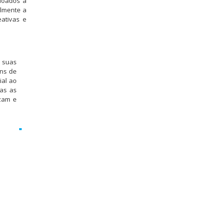
doados a
almente a
eativas e
 suas
ens de
ial ao
nas as
zam e