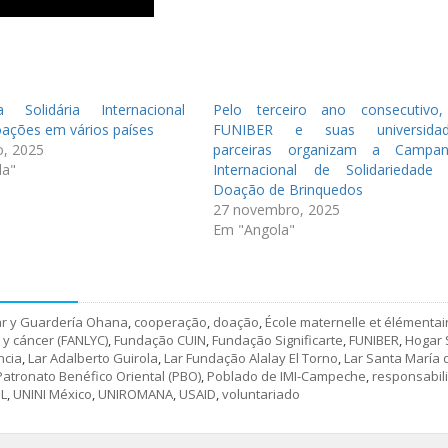
 Solidária Internacional
Pelo terceiro ano consecutivo
oações em vários países
FUNIBER e suas universidad
o, 2025
parceiras organizam a Campa
la"
Internacional de Solidariedade
Doação de Brinquedos
27 novembro, 2025
Em "Angola"
r y Guardería Ohana
,
cooperação
,
doação
,
École maternelle et élémentai
y cáncer (FANLYC)
,
Fundação CUIN
,
Fundação Significarte
,
FUNIBER
,
Hogar 
ncia
,
Lar Adalberto Guirola
,
Lar Fundação Alalay El Torno
,
Lar Santa María 
Patronato Benéfico Oriental (PBO)
,
Poblado de IMI-Campeche
,
responsabil
L
,
UNINI México
,
UNIROMANA
,
USAID
,
voluntariado