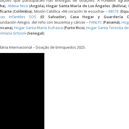
tuições que participaram nas entregas de doações. A FUNIBER agrad
ha
),
Aldeia Nissi
(
Angola
),
Hogar Santa María de Los Ángeles
(
Bolívia
),
ficarte
(
Colômbia
), Misión Católica «Mi corazón te escucha» –
MICTE
(
Equ
eas Infantiles SOS
(
El Salvador
),
Casa Hogar y Guardería O
 Fundación Amigos del niño con leucemia y cáncer –
FANLYC
(
Panamá
),
Hog
nicana
),
Hogar Santa María Eufrasia
(
Porto Rico
),
Hogar Santa Teresita de
irimana School»
(
Senegal
).
ria Internacional – Doação de brinquedos 2025.