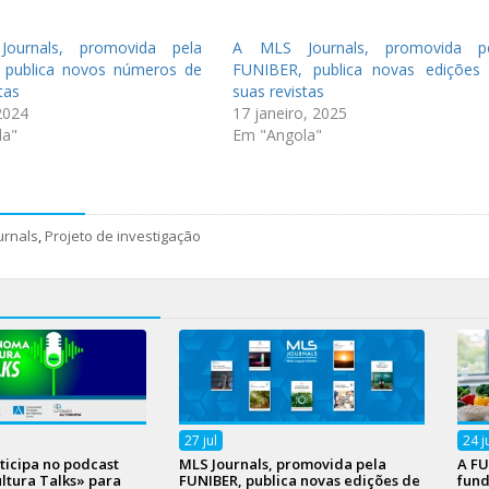
ournals, promovida pela
A MLS Journals, promovida p
 publica novos números de
FUNIBER, publica novas edições
tas
suas revistas
2024
17 janeiro, 2025
la"
Em "Angola"
urnals
,
Projeto de investigação
27
jul
24
j
ticipa no podcast
MLS Journals, promovida pela
A FU
tura Talks» para
FUNIBER, publica novas edições de
fund