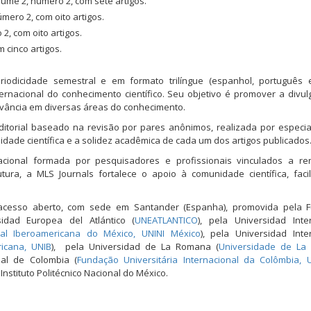
ume 2, número 2, com sete artigos.
mero 2, com oito artigos.
2, com oito artigos.
 cinco artigos.
odicidade semestral e em formato trilíngue (espanhol, português e 
nacional do conhecimento científico. Seu objetivo é promover a divu
evância em diversas áreas do conhecimento.
torial baseado na revisão por pares anônimos, realizada por especia
idade científica e a solidez acadêmica de cada um dos artigos publicados
nacional formada por pesquisadores e profissionais vinculados a r
tura, a MLS Journals fortalece o apoio à comunidade científica, faci
 de acesso aberto, com sede em Santander (Espanha), promovida pela 
sidad Europea del Atlántico (
UNEATLANTICO
), pela Universidad Inte
nal Iberoamericana do México, UNINI México
), pela Universidad Inte
ricana, UNIB
), pela Universidad de La Romana (
Universidade de La
onal de Colombia (
Fundação Universitária Internacional da Colômbia,
o Instituto Politécnico Nacional do México.