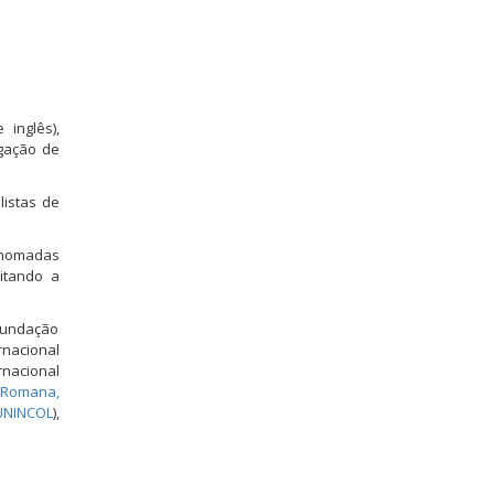
inglês),
lgação de
listas de
.
enomadas
litando a
Fundação
rnacional
rnacional
 Romana,
 UNINCOL
),