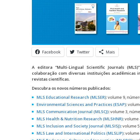
Facebook
Twitter
Mais
A editora “Multi-Lingual Scientific Journals (ML
colaboração com diversas instituições acadêmicas i
revistas científicas.
Descubra os novos números publicados:
MLS Educational Research (MLSER)
:
volume 9, número
Environmental Sciences and Practices (ESAP)
:
volume
MLS Communication Journal (MLSCJ)
:
volume 3, númer
MLS Health & Nutrition Research (MLSHNR)
:
volume 4
MLS Inclusion and Society Journal (MLSISJ)
:
volume 5,
MLS Law and International Politics (MLSLIP)
:
volume 4