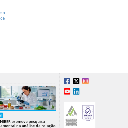
ela
 de
ul
NIBER promove pesquisa
amental na análise da relação