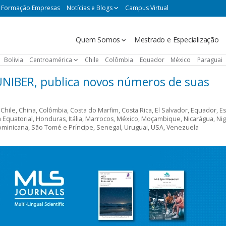
Formação Empresas
Notícias e Blogs
Campus Virtual
Navegación
Quem Somos
Mestrado e Especialização
principal
Bolivia
Centroamérica
Chile
Colômbia
Equador
México
Paraguai
UNIBER, publica novos números de suas
,
Chile
,
China
,
Colômbia
,
Costa do Marfim
,
Costa Rica
,
El Salvador
,
Equador
,
E
 Equatorial
,
Honduras
,
Itália
,
Marrocos
,
México
,
Moçambique
,
Nicarágua
,
Nig
ominicana
,
São Tomé e Príncipe
,
Senegal
,
Uruguai
,
USA
,
Venezuela