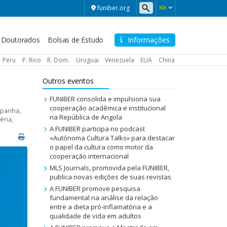
funiber.org
Doutorados
Bolsas de Estudo
Informações
Peru
P. Rico
R. Dom.
Uruguai
Venezuela
EUA
China
Outros eventos
FUNIBER consolida e impulsiona sua
cooperação acadêmica e institucional
spanha
,
na República de Angola
éria
,
A FUNIBER participa no podcast
«Autónoma Cultura Talks» para destacar
o papel da cultura como motor da
cooperação internacional
MLS Journals, promovida pela FUNIBER,
publica novas edições de suas revistas
A FUNIBER promove pesquisa
fundamental na análise da relação
entre a dieta pró-inflamatória e a
qualidade de vida em adultos