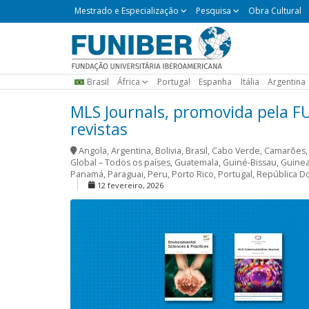
Mestrado
Mestrado e Especialização
Pesquisa
Obra Cultural
e
Especialização
Brasil
África
Portugal
Espanha
Itália
Argentina
MLS Journals, promovida pela F
revistas
Angola
,
Argentina
,
Bolivia
,
Brasil
,
Cabo Verde
,
Camarões
Global – Todos os países
,
Guatemala
,
Guiné-Bissau
,
Guinea
Panamá
,
Paraguai
,
Peru
,
Porto Rico
,
Portugal
,
República D
12 fevereiro, 2026