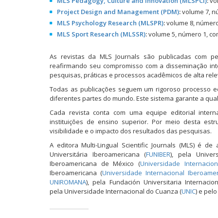
MLS Pedagogy, Culture and Innovation (MLSPCI)
:
vol
Project Design and Management (PDM)
:
volume 7, nú
MLS Psychology Research (MLSPR)
:
volume 8, número 
MLS Sport Research (MLSSR)
:
volume 5, número 1, com
As revistas da MLS Journals são publicadas com peri
reafirmando seu compromisso com a disseminação inter
pesquisas, práticas e processos acadêmicos de alta rel
Todas as publicações seguem um rigoroso processo edi
diferentes partes do mundo. Este sistema garante a qual
Cada revista conta com uma equipe editorial inter
instituições de ensino superior. Por meio desta estru
visibilidade e o impacto dos resultados das pesquisas.
A editora Multi-Lingual Scientific Journals (MLS) é
Universitária Iberoamericana (
FUNIBER
), pela Univer
Iberoamericana de México (
Universidade Internacio
Iberoamericana (
Universidade Internacional Iberoame
UNIROMANA
), pela Fundación Universitaria Internaci
pela Universidade Internacional do Cuanza (
UNIC
) e pel