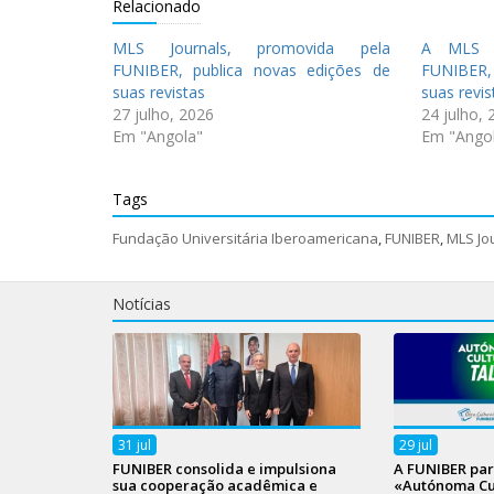
Relacionado
MLS Journals, promovida pela
A MLS J
FUNIBER, publica novas edições de
FUNIBER,
suas revistas
suas revis
27 julho, 2026
24 julho, 
Em "Angola"
Em "Ango
Tags
Fundação Universitária Iberoamericana
,
FUNIBER
,
MLS Jo
Notícias
31
jul
29
jul
FUNIBER consolida e impulsiona
A FUNIBER par
sua cooperação acadêmica e
«Autónoma Cul