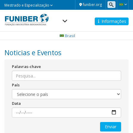
Mestrado
funiber.org
Mestrado e Especialização
e
Especialização
Informações
Navegación
principal
Brasil
Noticias e Eventos
Palavras-chave
País
Data