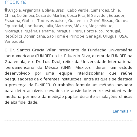
medicina
Angola
,
Argentina
,
Bolivia
,
Brasil
,
Cabo Verde
,
Camarões
,
Chile
,
China
,
Colômbia
,
Costa do Marfim
,
Costa Rica
,
El Salvador
,
Equador
,
Espanha
,
Global – Todos os países
,
Guatemala
,
Guiné-Bissau
,
Guinea
Equatorial
,
Honduras
,
Itália
,
Marrocos
,
México
,
Moçambique
,
Nicarágua
,
Nigéria
,
Panamá
,
Paraguai
,
Peru
,
Porto Rico
,
Portugal
,
República Dominicana
,
São Tomé e Príncipe
,
Senegal
,
Uruguai
,
USA
,
Venezuela
O Dr. Santos Gracia Villar, presidente da Fundação Universitária
Iberoamericana (FUNIBER), o Lic. Eduardo Silva, diretor da FUNIBER na
Guatemala, e o Dr. Luis Dzul, reitor da Universidade Internacional
Iberoamericana do México (UNINI México), lideram um estudo
desenvolvido por uma equipe interdisciplinar que reúne
pesquisadores de diferentes instituições, entre as quais se destaca
a presença da FUNIBER. O trabalho formula um método inovador
para detectar níveis elevados de ansiedade entre estudantes de
medicina por meio da medição pupilar durante simulações clínicas
de alta fidelidade.
Ler mais